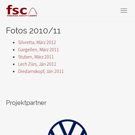
Zum
Hauptinhalt
Toggl
springen
navig
Fotos 2010/11
Silvretta, März 2012
Gargellen, März 2011
Stuben, März 2011
Lech Zürs, Jän 2011
Diedamskopf, Jän 2011
Projektpartner