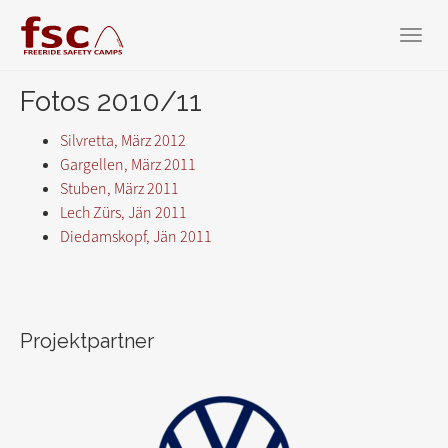
Zum
Hauptinhalt
Toggl
springen
navig
Fotos 2010/11
Silvretta, März 2012
Gargellen, März 2011
Stuben, März 2011
Lech Zürs, Jän 2011
Diedamskopf, Jän 2011
Projektpartner