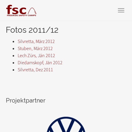
Zum
Hauptinhalt
Toggl
springen
navig
Fotos 2011/12
Silvretta, März 2012
Stuben, März 2012
Lech Zürs, Jän 2012
Diedamskopf, Jän 2012
Silvretta, Dez 2011
Projektpartner